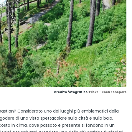
Credito fotografico:
Flickr – Koen Schepers
astian? Considerato uno dei luoghi più emblematici della
godere di una vista spettacolare sulla città e sulla baia,
costo in cima, dove passato e presente si fondono in un