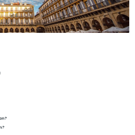
l
an?
n?