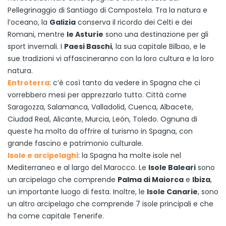
Pellegrinaggio di Santiago di Compostela. Tra la natura e
l’oceano, la
Galizia
conserva il ricordo dei Celti e dei
Romani, mentre
le Asturie
sono una destinazione per gli
sport invernali. I
Paesi Baschi
, la sua capitale Bilbao, e le
sue tradizioni vi affascineranno con la loro cultura e la loro
natura.
Entroterra
: c’è così tanto da vedere in Spagna che ci
vorrebbero mesi per apprezzarlo tutto. Città come
Saragozza, Salamanca, Valladolid, Cuenca, Albacete,
Ciudad Real, Alicante, Murcia, León, Toledo. Ognuna di
queste ha molto da offrire al turismo in Spagna, con
grande fascino e patrimonio culturale.
Isole e arcipelaghi
: la Spagna ha molte isole nel
Mediterraneo e al largo del Marocco. Le
Isole Baleari
sono
un arcipelago che comprende
Palma di Maiorca
e
Ibiza
,
un importante luogo di festa. Inoltre, le
Isole Canarie
, sono
un altro arcipelago che comprende 7 isole principali e che
ha come capitale Tenerife.