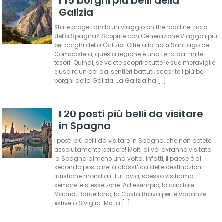
I 15 borghi più belli della
Galizia
State progettando un viaggio on the road nel nord
della Spagna? Scoprite con Generazione Viaggo i più
bei borghi della Galizia. Oltre alla nota Santiago de
Compostela, questa regione è una terra dai mille
tesori. Quindi, se volete scoprire tutte le sue meraviglie
e uscire un po’ dai sentieri battuti, scoprite i più bei
borghi della Galizia. La Galizia ha […]
I 20 posti più belli da visitare
in Spagna
I posti più belli da visitare in Spagna, che non potete
assolutamente perdere! Molti di voi avranno visitato
la Spagna almeno una volta. Infatti, il paese è al
secondo posto nella classifica delle destinazioni
turistiche mondiali. Tuttavia, spesso visitiamo
sempre le stesse zone. Ad esempio, la capitale
Madrid, Barcellona, la Costa Brava per le vacanze
estive o Siviglia. Ma la […]