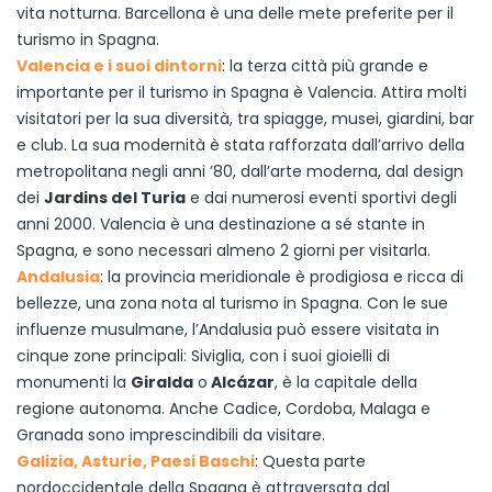
vita notturna. Barcellona è una delle mete preferite per il
turismo in Spagna.
Valencia e i suoi dintorni
: la terza città più grande e
importante per il turismo in Spagna è Valencia. Attira molti
visitatori per la sua diversità, tra spiagge, musei, giardini, bar
e club. La sua modernità è stata rafforzata dall’arrivo della
metropolitana negli anni ’80, dall’arte moderna, dal design
dei
Jardins del Turia
e dai numerosi eventi sportivi degli
anni 2000. Valencia è una destinazione a sé stante in
Spagna, e sono necessari almeno 2 giorni per visitarla.
Andalusia
: la provincia meridionale è prodigiosa e ricca di
bellezze, una zona nota al turismo in Spagna. Con le sue
influenze musulmane, l’Andalusia può essere visitata in
cinque zone principali: Siviglia, con i suoi gioielli di
monumenti la
Giralda
o
Alcázar
, è la capitale della
regione autonoma. Anche Cadice, Cordoba, Malaga e
Granada sono imprescindibili da visitare.
Galizia, Asturie,
Paesi Baschi
: Questa parte
nordoccidentale della Spagna è attraversata dal