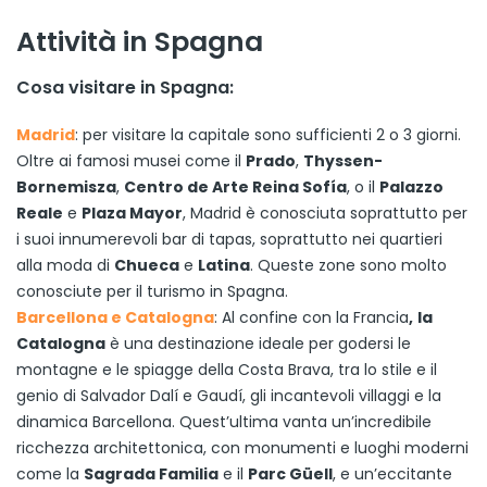
Attività in Spagna
Cosa visitare in Spagna:
Madrid
: per visitare la capitale sono sufficienti 2 o 3 giorni.
Oltre ai famosi musei come il
Prado
,
Thyssen-
Bornemisza
,
Centro de Arte Reina Sofía
, o il
Palazzo
Reale
e
Plaza Mayor
, Madrid è conosciuta soprattutto per
i suoi innumerevoli bar di tapas, soprattutto nei quartieri
alla moda di
Chueca
e
Latina
. Queste zone sono molto
conosciute per il turismo in Spagna.
Barcellona e Catalogna
: Al confine con la Francia
,
la
Catalogna
è una destinazione ideale per godersi le
montagne e le spiagge della Costa Brava, tra lo stile e il
genio di Salvador Dalí e Gaudí, gli incantevoli villaggi e la
dinamica Barcellona. Quest’ultima vanta un’incredibile
ricchezza architettonica, con monumenti e luoghi moderni
come la
Sagrada Familia
e il
Parc Güell
, e un’eccitante