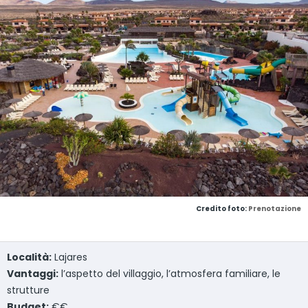
Credito foto:
Prenotazione
Località:
Lajares
Vantaggi:
l’aspetto del villaggio, l’atmosfera familiare, le
strutture
Budget:
€€