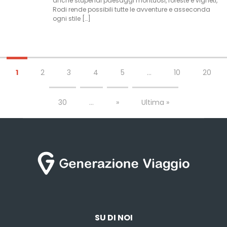
anche stupendi paesaggi montuosi, foreste e vigneti,
Rodi rende possibili tutte le avventure e asseconda
ogni stile […]
1
2
3
4
5
...
10
20
30
...
»
Ultima »
SU DI NOI