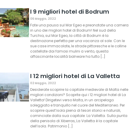
I 9 migliori hotel di Bodrum
06 Maggio, 2022
Fate una pausa sul Mar Egeo e preonotate una camera
in uno dei migliori hotel di Bodrum! Nel sud della
Turchia, sul Mar Egeo, la città di Bodrum è la
destinazione perfetta per una vacanza al sole. Con le
sue case immacolate, le strade pittoresche e le colline
costellate dai famosi mulini a vento, questa
affascinante località balneare ha tutto […]
I 12 migliori hotel di La Valletta
02 Maggio, 2022
Desiderate scoprire la capitale medievale di Malta nelle
migliori condizioni? Scoprite qui i 12 migliori hotel di La
Valletta! Dirigetevi verso Malta, in un arcipelago
soleggiato e tranquillo nel cuore del Mediterraneo. Per
scoprire quest’isola piena di tesori storici e naturali,
cominciate dalla sua capitale: La Valletta. Sulla punta
della penisola di Xiberras, La Valletta è la capitale
dell’isola. Patrimonio […]