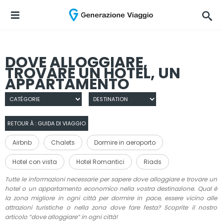
DOVE ALLOGGIARE,
TROVARE UN HOTEL, UN
APPARTAMENTO
RETOUR À : GUIDA DI VIAGGIO
Airbnb
Chalets
Dormire in aeroporto
Hotel con vista
Hotel Romantici
Riads
Tutte le informazioni necessarie per sapere dove alloggiare e trovare un
hotel o un appartamento economico nella vostra destinazione. Qual è
la zona migliore in ogni città per dormire in pace, essere vicino alle
attrazioni turistiche o nella zona dove fare festa? Scoprite il nostro
articolo “dove alloggiare” in ogni città!