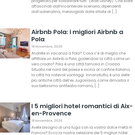
progettato per soddisfare tutti” (Walt Disney). Che siate
affascinati dall’incantevole scenario, dipendenti
dall’adrenalina, meravigliati dalle sfilate di […]
Airbnb Pola: i migliori Airbnb a
Pola
19 Novembre, 2020
Andrete in vacanza a Pola? Cosa c’è di meglio che
affittare un Airbnb a Pola, godendosi la città come un
vero croato? Pola è una città famosa in Croazia.
Situata nel nord del paese e vicina al confine italiano,
la città ha notevoli vantaggi. Innanzitutto, è una delle
più antiche città dell’ex Jugoslavia, come dimostra il
suo bellissimo anfiteatro romano, […]
I 5 migliori hotel romantici di Aix-
en-Provence
19 Novembre, 2020
Avete bisogno di una fuga con la vostra dolce metà in
Francia? Ecco la nostra selezione dei 5 migliori hotel