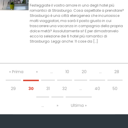
Festeggiate il vostro amore in uno degli hotel più
romantici di Strasburgo. Cosa aspettate a prenotare?
Strasburgo è una città eterogenea che incuriosisce
molti viaggiatori, ma sarà il posto giusto in cui
trascorrere una vacanza in compagnia della propria
dolce metà? Assolutamente si! E per dimostrarvelo
ecco la selezione dei 6 hotel più romantici di
Strasburgo. Leggi anche: 11 cose da […]
« Prima
«
...
10
20
...
28
29
30
31
32
...
40
50
...
»
Ultima »