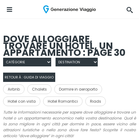
DOVE ALLOGGIARE,
TROVARE UN HOTEL, UN
APPARTAMENTO : PAGE 30
RETOUR À : GUIDA DI VIAGGIO
Airbnb
Chalets
Dormire in aeroporto
Hotel con vista
Hotel Romantici
Riads
Tutte le informazioni necessarie per sapere dove alloggiare e trovare un
hotel o un appartamento economico nella vostra destinazione. Qual è
la zona migliore in ogni città per dormire in pace, essere vicino alle
attrazioni turistiche o nella zona dove fare festa? Scoprite il nostro
articolo “dove alloggiare” in ogni città!