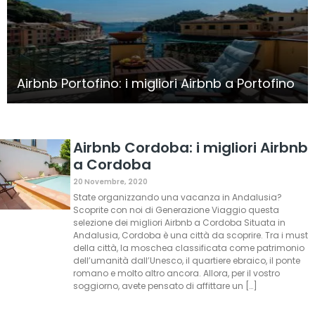
Airbnb Portofino: i migliori Airbnb a Portofino
Airbnb Cordoba: i migliori Airbnb
a Cordoba
20 Novembre, 2020
State organizzando una vacanza in Andalusia?
Scoprite con noi di Generazione Viaggio questa
selezione dei migliori Airbnb a Cordoba Situata in
Andalusia, Cordoba è una città da scoprire. Tra i must
della città, la moschea classificata come patrimonio
dell’umanità dall’Unesco, il quartiere ebraico, il ponte
romano e molto altro ancora. Allora, per il vostro
soggiorno, avete pensato di affittare un […]