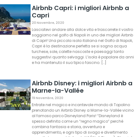
Airbnb Capri: i migliori Airbnb a
Capri
20 Novembre, 2020
Lasciatevi andare alla dolce vita e trascorrete il vostro
soggiorno nel golfo di Napoli in uno dei migliori Airbnb
di Capri! Una piccola isola italiana nel Golfo di Napoli,
Capri è la destinazione perfetta se si sogna acqua
turchese, sole, calette nascoste e paesaggi tanto
suggestivi quanto selvaggi. L’isola è popolare da anni
e ha mantenuto il suo tipico fascino. […]
Airbnb Disney: i migliori Airbnb a
Marne-la-Vallée
19 Novembre, 2020
Entrate nel magico e incantevole mondo di Topolino
prenotando un Airbnb Disney a Marne-la-Vallée vicino
al famoso parco Disneyland Paris! “Disneyland è
spesso definita come un “regno magico” perché
combina fantasia e storia, avventura e
apprendimento, e ogni tipo di svago e divertimento