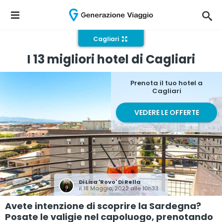
Cagliari
I 13 migliori hotel di Cagliari
Prenota il tuo hotel a
Cagliari
VEDERE LE OFFERTE
Di
Lisa 'Rovo' Di Rella
il 18 Maggio, 2022 alle 10h33
Avete intenzione di scoprire la Sardegna?
Posate le valigie nel capoluogo, prenotando