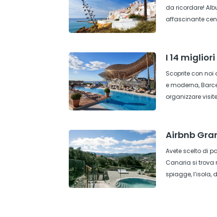
da ricordare! Albu
affascinante cent
I 14 miglior
Scoprite con noi 
e moderna, Barcel
organizzare visite
Airbnb Gran
Avete scelto di p
Canaria si trova 
spiagge, l’isola, 