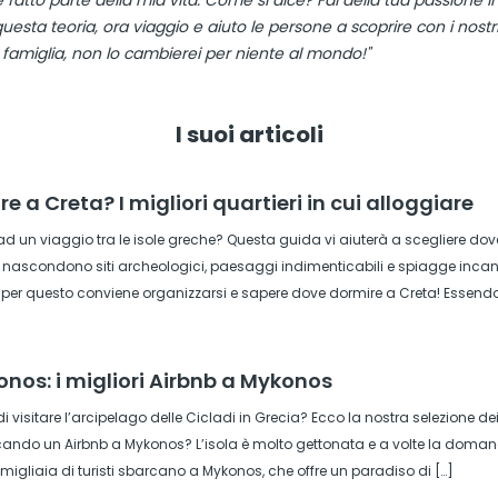
atto parte della mia vita. Come si dice? Fai della tua passione il
uesta teoria, ora viaggio e aiuto le persone a scoprire con i nostr
amiglia, non lo cambierei per niente al mondo!"
I suoi articoli
e a Creta? I migliori quartieri in cui alloggiare
 un viaggio tra le isole greche? Questa guida vi aiuterà a scegliere dove 
 si nascondono siti archeologici, paesaggi indimenticabili e spiagge incantev
 per questo conviene organizzarsi e sapere dove dormire a Creta! Essendo
nos: i migliori Airbnb a Mykonos
 visitare l’arcipelago delle Cicladi in Grecia? Ecco la nostra selezione 
ando un Airbnb a Mykonos? L’isola è molto gettonata e a volte la domanda s
e migliaia di turisti sbarcano a Mykonos, che offre un paradiso di […]