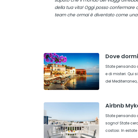
saputo che il mondo dei viaggi avrebbe f
della tua vita! Oggi posso confermare q
team che ormai è diventato come una f
Dove dormir
State pensando ad
e di misteri. Qui
del Mediterraneo,
Airbnb Myko
State pensando di
sogno! State cerc
costosi. In estat