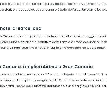
feira è una delle località balneari più popolari dell’Algarve. Oltre le numero
ro storico e le sue spiagge sono una più bella dell’altra. Un’ottima base p
i hotel di Barcellona
di Generazione Viaggio i migliori hotel di Barcellona per un soggiorno u
lona è una città piena di carattere dove l’arte e la storia occupano un post
 culturali, fare festa fino a notte fonda, la città catalana ha tutte le carte [
 Canaria: i migliori Airbnb a Gran Canaria
assare qualche giorno al caldo? Cercate l’alloggio dei vostri sogni tra i mi
nel cuore dell’arcipelago spagnolo delle Canarie. Rinomata per i suoi pae
dichiarata Riserva della Biosfera dall’Unesco, è uno dei gioielli più belli d