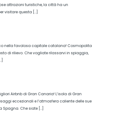
se attrazioni turistiche, la città ha un
er visitare questa […]
nico nella favolosa capitale catalana! Cosmopolita
o di rilievo. Che vogliate rilassarvi in spiaggia,
…]
gliori Airbnb di Gran Canaria! L’isola di Gran
saggi eccezionali e l’atmosfera caliente delle sue
ella Spagna. Che siate […]