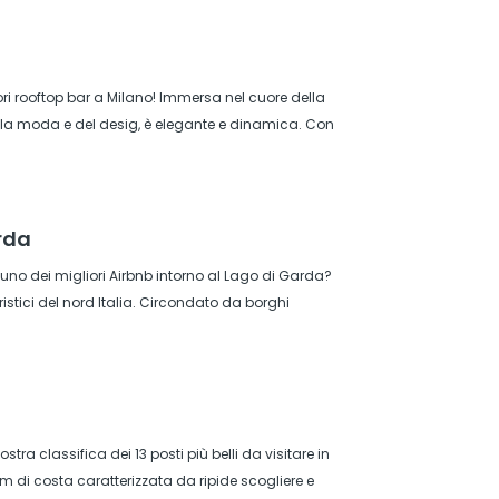
liori rooftop bar a Milano! Immersa nel cuore della
ella moda e del desig, è elegante e dinamica. Con
arda
no dei migliori Airbnb intorno al Lago di Garda?
uristici del nord Italia. Circondato da borghi
ra classifica dei 13 posti più belli da visitare in
m di costa caratterizzata da ripide scogliere e