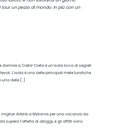
 tuo lavoro e non lavorerai un giorno
i tour un pezzo di mondo. In più con un
dormire a Creta! Creta è un’isola ricca di segreti
oli. L’isola è una delle principali mete turistiche
 una delle […]
dei migliori Airbnb a Mykonos per una vacanza da
upera l’offerta di alloggi, e gli affitti sono