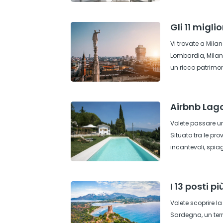
Gli 11 migli
Vi trovate a Milan
Lombardia, Milano
un ricco patrimon
Airbnb Lago
Volete passare un
Situato tra le pro
incantevoli, spiag
I 13 posti p
Volete scoprire l
Sardegna, un terr