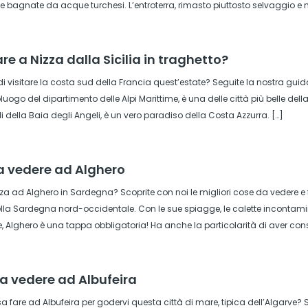
agnate da acque turchesi. L’entroterra, rimasto piuttosto selvaggio e m
 a Nizza dalla Sicilia in traghetto?
 visitare la costa sud della Francia quest’estate? Seguite la nostra guida 
luogo del dipartimento delle Alpi Marittime, è una delle città più belle de
i della Baia degli Angeli, è un vero paradiso della Costa Azzurra. […]
da vedere ad Alghero
a ad Alghero in Sardegna? Scoprite con noi le migliori cose da vedere e fa
della Sardegna nord-occidentale. Con le sue spiagge, le calette incontamina
le, Alghero è una tappa obbligatoria! Ha anche la particolarità di aver co
da vedere ad Albufeira
a fare ad Albufeira per godervi questa città di mare, tipica dell’Algarve?