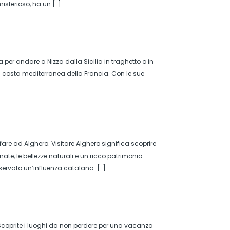
isterioso, ha un […]
per andare a Nizza dalla Sicilia in traghetto o in
lla costa mediterranea della Francia. Con le sue
re ad Alghero. Visitare Alghero significa scoprire
te, le bellezze naturali e un ricco patrimonio
nservato un’influenza catalana. […]
 Scoprite i luoghi da non perdere per una vacanza