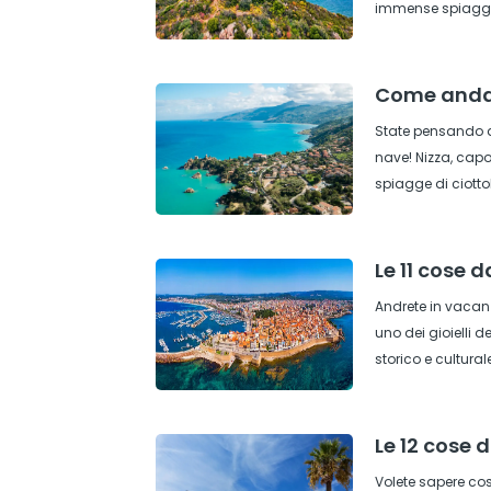
immense spiagge b
Come andare
State pensando di
nave! Nizza, capo
spiagge di ciottol
Le 11 cose 
Andrete in vacanz
uno dei gioielli 
storico e cultura
Le 12 cose 
Volete sapere cos