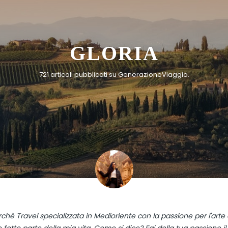
GLORIA
721 articoli pubblicati su GenerazioneViaggio.
chè Travel specializzata in Medioriente con la passione per l'arte