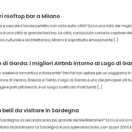
ori rooftop bar a Milano
o e cercate il locale perfetto con vista sulla città? Ecco una lista dei mig
 è una città di grande fascino. La città, conosciuta come la capitale d
io culturale e architettonico, Milano è soprattutto emozionante […]
 di Garda: i migliori Airbnb intorno al Lago di G
 weekend romantico e rilassante? Perchè non optare per un soggiorno in u
vince di Verona, Brescia e Trento, il lago di Garda è uno dei principali siti t
ge e porti pittoreschi, è un luogo scelto da molti turisti […]
iù belli da visitare in Sardegna
a Sardegna, la seconda isola più grande del Mediterraneo? Ecco a voi la nost
itorio straordinario! La Sardegna è una splendida isola, con quasi 2000 k