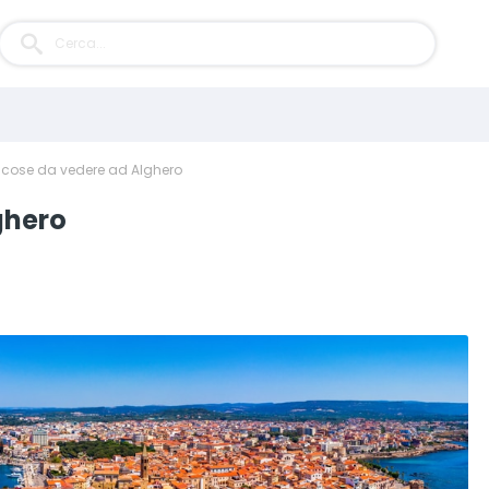
1 cose da vedere ad Alghero
ghero