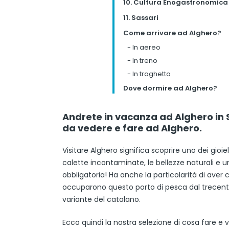
10. Cultura Enogastronomica
11. Sassari
Come arrivare ad Alghero?
-
In aereo
-
In treno
-
In traghetto
Dove dormire ad Alghero?
Andrete in vacanza ad Alghero in S
da vedere e fare ad Alghero.
Visitare Alghero significa scoprire uno dei gioi
calette incontaminate, le bellezze naturali e u
obbligatoria! Ha anche la particolarità di aver c
occuparono questo porto di pesca dal trecento
variante del catalano.
Ecco quindi la nostra selezione di cosa fare e 