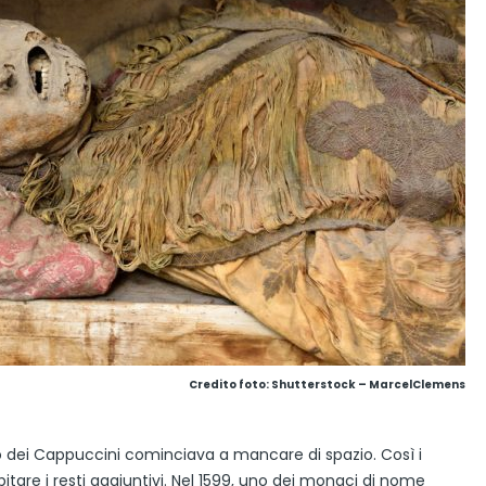
Credito foto: Shutterstock – MarcelClemens
nto dei Cappuccini cominciava a mancare di spazio. Così i
itare i resti aggiuntivi. Nel 1599, uno dei monaci di nome