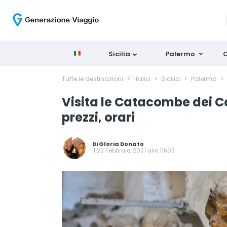
Sicilia
Palermo
C
Tutte le destinazioni
>
Italia
>
Sicilia
>
Palermo
>
Visita le Catacombe dei Ca
prezzi, orari
Di
Gloria Donato
il 23 Febbraio, 2021 alle 11h03