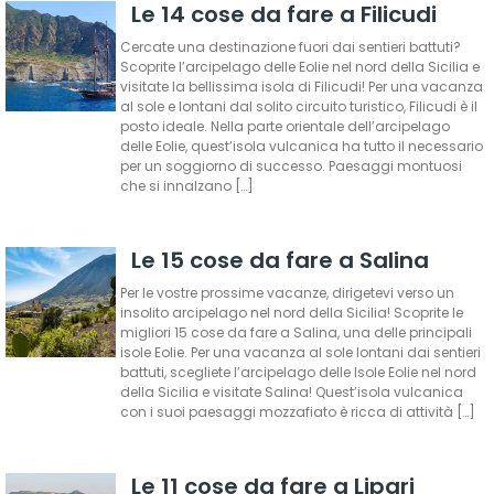
Le 14 cose da fare a Filicudi
Cercate una destinazione fuori dai sentieri battuti?
Scoprite l’arcipelago delle Eolie nel nord della Sicilia e
visitate la bellissima isola di Filicudi! Per una vacanza
al sole e lontani dal solito circuito turistico, Filicudi è il
posto ideale. Nella parte orientale dell’arcipelago
delle Eolie, quest’isola vulcanica ha tutto il necessario
per un soggiorno di successo. Paesaggi montuosi
che si innalzano […]
Le 15 cose da fare a Salina
Per le vostre prossime vacanze, dirigetevi verso un
insolito arcipelago nel nord della Sicilia! Scoprite le
migliori 15 cose da fare a Salina, una delle principali
isole Eolie. Per una vacanza al sole lontani dai sentieri
battuti, scegliete l’arcipelago delle Isole Eolie nel nord
della Sicilia e visitate Salina! Quest’isola vulcanica
con i suoi paesaggi mozzafiato è ricca di attività […]
Le 11 cose da fare a Lipari