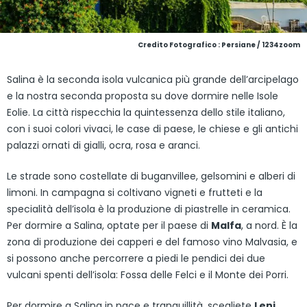
Credito Fotografico : Persiane / 1234zoom
Salina è la seconda isola vulcanica più grande dell’arcipelago
e la nostra seconda proposta su dove dormire nelle Isole
Eolie. La città rispecchia la quintessenza dello stile italiano,
con i suoi colori vivaci, le case di paese, le chiese e gli antichi
palazzi ornati di gialli, ocra, rosa e aranci.
Le strade sono costellate di buganvillee, gelsomini e alberi di
limoni. In campagna si coltivano vigneti e frutteti e la
specialità dell’isola è la produzione di piastrelle in ceramica.
Per dormire a Salina, optate per il paese di
Malfa
, a nord. È la
zona di produzione dei capperi e del famoso vino Malvasia, e
si possono anche percorrere a piedi le pendici dei due
vulcani spenti dell’isola: Fossa delle Felci e il Monte dei Porri.
Per dormire a Salina in pace e tranquillità, scegliete
Leni
,