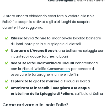
Credito fotografico:
Flickr – Thilo Hilberer
Vi state ancora chiedendo cosa fare o vedere alle Isole
Eolie? Poi scopri le attività e gli altri luoghi da scoprire
durante il tuo soggiorno:
Rilassatevi a Canneto
, incantevole località balneare
di Lipari, nota per la sua spiaggia di ciottoli
Nuotare a L’Avana Beach
, una bellissima spiaggia con
incantevoli acque turchesi a Lipari
Scoprite la fauna marina di Filicudi
imbarcandoti
con la
Filicudi Wildlife Conservation
per cercare di
osservare le tartarughe marine e i delfini
Esplorate le grotte marine
di Filicudi in barca
Ammirate le incredibili scogliere e le acque
cristalline della Spiaggia di Pollara
, sull’isola di Salina
Come arrivare alle Isole Eolie?