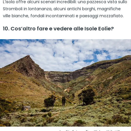
L’isola offre alcuni scenari incredibili: una pazzesca vista sullo
Stromboli in lontananza, alcuni antichi borghi, magnifiche
ville bianche, fondali incontaminati e paesaggi mozzafiato.
10. Cos’altro fare e vedere alle Isole Eolie?