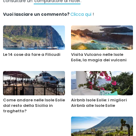
consultare un
comparatore di hotel
.
Vuoi lasciare un commento?
Clicca qui
!
Le 14 cose da fare a Filicudi
Visita Vulcano nelle Isole
Eolie, la magia dei vulcani
Come andare nelle Isole Eolie
Airbnb Isole Eolie: i migliori
dal resto della Sicilia in
Airbnb alle Isole Eolie
traghetto?