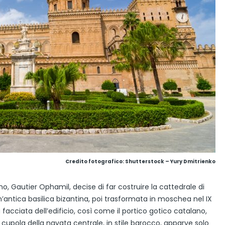
Credito fotografico: Shutterstock – Yury Dmitrienko
o, Gautier Ophamil, decise di far costruire la cattedrale di
 un’antica basilica bizantina, poi trasformata in moschea nel IX
 facciata dell’edificio, così come il portico gotico catalano,
 cupola della navata centrale, in stile barocco, apparve solo