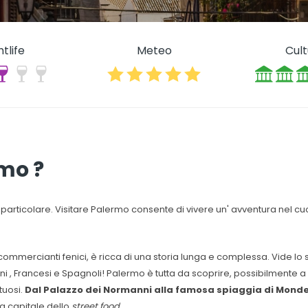
htlife
Meteo
Cul
rmo ?
o particolare. Visitare Palermo consente di vivere un' avventura nel cuor
commercianti fenici, è ricca di una storia lunga e complessa. Vide lo s
ini , Francesi e Spagnoli! Palermo è tutta da scoprire, possibilmente 
tuosi.
Dal Palazzo dei Normanni alla famosa spiaggia di Monde
a capitale dello
street food
.