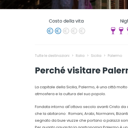
Costo della vita
Nig
Tutte le destinazioni
>
Italia
>
Sicilia
>
Palermo
Perché visitare Pale
La capitale della Sicilia, Palermo, è una città molt
atmosfera e la cultura del suo popolo.
Fondata intorno all'ottavo secolo avanti Cristo da 
che la abitarono : Romani, Arabi, Normanni, Bizant
segnato da buie viuzze che portano a palazzi son
Per quanto riguarda la gastronomia Palermo è un