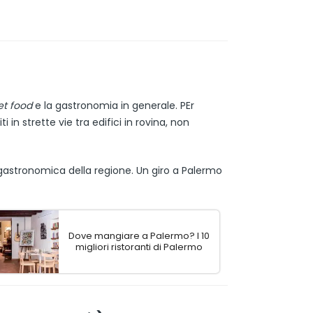
et food
e la gastronomia in generale. PEr
riti in strette vie tra edifici in rovina, non
a gastronomica della regione. Un giro a Palermo
Dove mangiare a Palermo? I 10
migliori ristoranti di Palermo