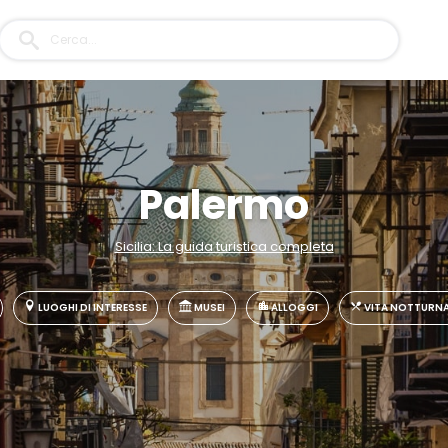
Palermo
Sicilia: La guida turistica completa
LUOGHI DI INTERESSE
MUSEI
ALLOGGI
VITA NOTTURNA