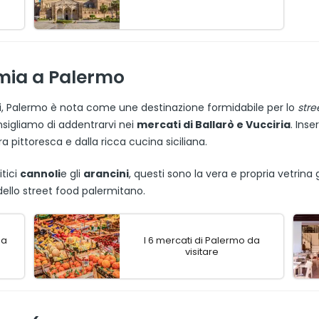
mia a Palermo
rici, Palermo è nota come une destinazione formidabile per lo
stre
onsigliamo di addentrarvi nei
mercati di Ballarò e Vucciria
. Inse
 pittoresca e dalla ricca cucina siciliana.
tici
cannoli
e gli
arancini
, questi sono la vera e propria vetrin
ello street food palermitano.
 a
I 6 mercati di Palermo da
visitare