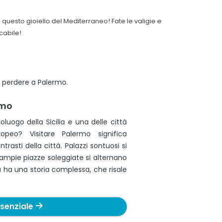
 questo gioiello del Mediterraneo! Fate le valigie e
cabile!
on perdere a Palermo.
rmo
uogo della Sicilia e una delle città
opeo? Visitare Palermo significa
trasti della città. Palazzi sontuosi si
ampie piazze soleggiate si alternano
tà ha una storia complessa, che risale
ssenziale