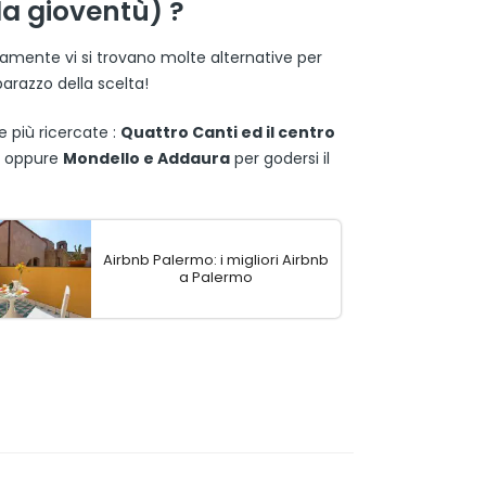
la gioventù) ?
amente vi si trovano molte alternative per
barazzo della scelta!
 più ricercate :
Quattro Canti ed il centro
e oppure
Mondello e Addaura
per godersi il
Airbnb Palermo: i migliori Airbnb
a Palermo