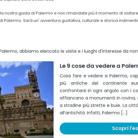
 la nostra guida di Palermo e non rimandate più il momento di visitare
 di Palermo. Sarà un' avventura gustativa, culturale e storica indimenti
a Palermo, abbiamo elencato le visite e i luoghi d'interesse da n
Le 9 cose da vedere a Pale
Cosa fare e vedere a Palermo, capol
più antiche del continente eur
confrontarsi in ogni angolo con i con
affiancano a monumenti in rovina, 
a stradine più strette e buie. La cit
all’antichità. Infatti, Palermo […]
Scopri l'e