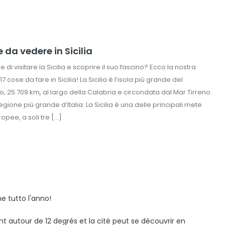
e da vedere in Sicilia
e di visitare la Sicilia e scoprire il suo fascino? Ecco la nostra
17 cose da fare in Sicilia! La Sicilia è l’isola più grande del
, 25.709 km, al largo della Calabria e circondata dal Mar Tirreno.
a regione più grande d’Italia. La Sicilia è una delle principali mete
ropee, a soli tre […]
e tutto l'anno!
t autour de 12 degrés et la cité peut se découvrir en