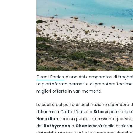
Direct Ferries
è uno dei comparatori di traghett
La piattaforma permette di prenotare facilmen
migliori offerte in vari momenti.
La scelta del porto di destinazione dipenderà da
d’itinerari a Creta. L’arrivo a
Sitia
vi permetterà 
Heraklion
sarà un punto interessante per visita
dai
Rethymnon
e
Chania
sarà facile esplorar
Elafonisi, Gramvoussa) o le Montagne Bianche