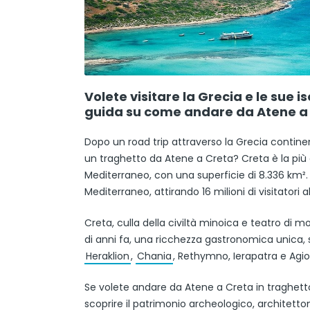
Volete visitare la Grecia e le sue 
guida su come andare da Atene a 
Dopo un road trip attraverso la Grecia contin
un traghetto da Atene a Creta? Creta è la più g
Mediterraneo, con una superficie di 8.336 km². In
Mediterraneo, attirando 16 milioni di visitatori a
Creta, culla della civiltà minoica e teatro di m
di anni fa, una ricchezza gastronomica unica,
Heraklion
,
Chania
, Rethymno, Ierapatra e Agio
Se volete andare da Atene a Creta in traghetto,
scoprire il patrimonio archeologico, architetton