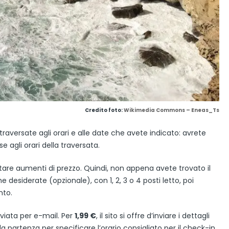
Credito foto:
Wikimedia Commons – Eneas_Ts
 traversate agli orari e alle date che avete indicato: avrete
 agli orari della traversata.
tare aumenti di prezzo. Quindi, non appena avete trovato il
 desiderate (opzionale), con 1, 2, 3 o 4 posti letto, poi
nto.
viata per e-mail. Per
1,99 €
, il sito si offre d’inviare i dettagli
a partenza per specificare l’orario consigliato per il check-in.