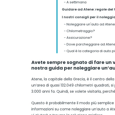
-
A settimana
Guidare ad Atene: regole del 
I nostri consigli per il nolegg
-
Noleggiare un'auto ad Atene:
-
Chilometraggio?
-
Assicurazione?
-
Dove parcheggiare ad Aten
-
Qual è la categoria di auto p
Avete sempre sognato di fare un 
nostra guida per noleggiare un’a
Atene, la capitale della Grecia, è il centro del
un’area di quasi 132.049 chilometri quadrati, s
3.000 anni fa. Quindi, se volete visitarla, per
Questo è probabilmente il modo più semplice e 
informazioni su come noleggiare un’auto a At