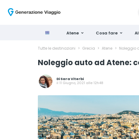
Atene
Cosa fare
Al
Tutte le destinazioni
>
Grecia
>
Atene
>
Noleggio au
Noleggio auto ad Atene: con
Di
Sara Viterbi
il 11 Giugno, 2021 alle 12h48