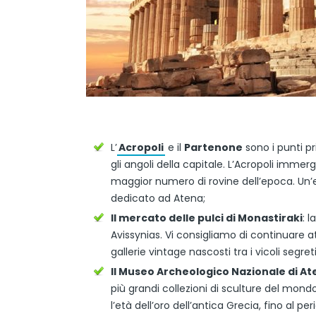
L’
Acropoli
e il
Partenone
sono i punti pri
gli angoli della capitale. L’Acropoli immerge
maggior numero di rovine dell’epoca. Un’es
dedicato ad Atena;
Il mercato delle pulci di Monastiraki
: 
Avissynias. Vi consigliamo di continuare at
gallerie vintage nascosti tra i vicoli segreti
Il Museo Archeologico Nazionale di A
più grandi collezioni di sculture del mondo
l’età dell’oro dell’antica Grecia, fino al p