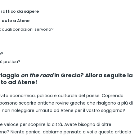
traffico da sapere
io auto a Atene
 quali condizioni servono?
e?
iù pratica?
viaggio
on the road
in Grecia? Allora seguite la
uto ad Atene!
la vita economica, politica e culturale del paese. Coprendo
i possono scoprire antiche rovine greche che risalgono a più di
ché non noleggiare un’auto ad Atene per il vostro soggiorno?
veloce per scoprire la città. Avete bisogno di altre
ene? Niente panico, abbiamo pensato a voi e questo articolo