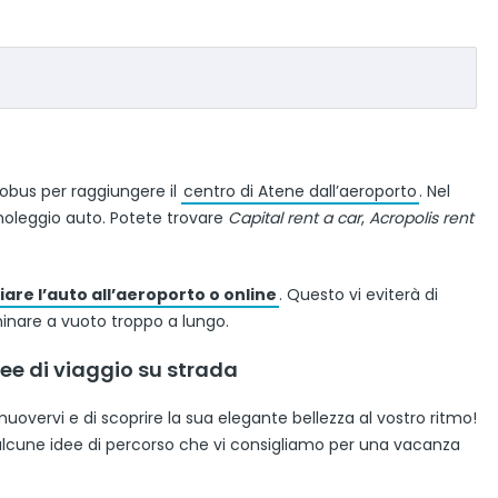
tobus per raggiungere il
centro di Atene dall’aeroporto
. Nel
 noleggio auto. Potete trovare
Capital rent a car
,
Acropolis rent
are l’auto all’aeroporto o online
. Questo vi eviterà di
inare a vuoto troppo a lungo.
dee di viaggio su strada
uovervi e di scoprire la sua elegante bellezza al vostro ritmo!
lcune idee di percorso che vi consigliamo per una vacanza