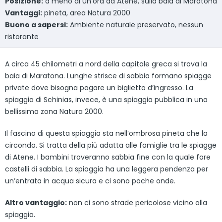
Posizione:
a meno di un’ora da Atene, sulla baia di Maratona
Vantaggi:
pineta, area Natura 2000
Buono a sapersi:
Ambiente naturale preservato, nessun
ristorante
A circa 45 chilometri a nord della capitale greca si trova la
baia di Maratona. Lunghe strisce di sabbia formano spiagge
private dove bisogna pagare un biglietto d’ingresso. La
spiaggia di Schinias, invece, è una spiaggia pubblica in una
bellissima zona Natura 2000.
Il fascino di questa spiaggia sta nell’ombrosa pineta che la
circonda. Si tratta della più adatta alle famiglie tra le spiagge
di Atene. I bambini troveranno sabbia fine con la quale fare
castelli di sabbia. La spiaggia ha una leggera pendenza per
un’entrata in acqua sicura e ci sono poche onde.
Altro vantaggio:
non ci sono strade pericolose vicino alla
spiaggia.