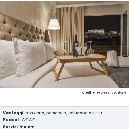
Credito foto:
Prenotazione
Vantaggi:
posizione, personale, colazione e vista
Budget:
€€€€
Servizi
: ★★★★