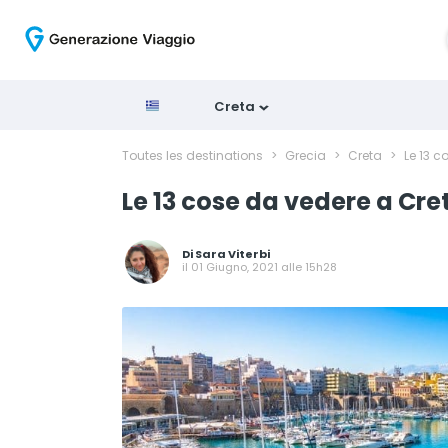
Creta
Toutes les destinations
>
Grecia
>
Creta
>
Le 13 c
Le 13 cose da vedere a Cre
Di
Sara Viterbi
il 01 Giugno, 2021 alle 15h28