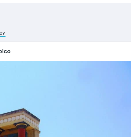
to?
oico