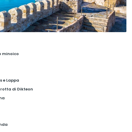
zo minoico
is e Lappa
 grotta di Dikteon
ana
unda