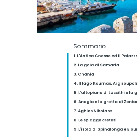
Sommario
1. L'Antica Cnosso ed il Palaz
2. La gola di Samaria
3. Chania
4. Il lago Kournás, Argiroupol
5. L'altopiano di Lassithi e la
6. Anogia e la grotta di Zoni
7. Aghios Nikolaos
8. Le spiagge cretesi
9. L'isola di Spinalonga e Elo