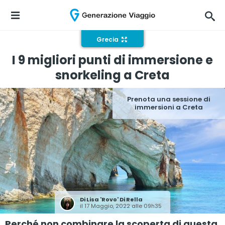
Grecia
I 9 migliori punti di immersione e
snorkeling a Creta
Prenota una sessione di
immersioni a Creta
Di
Lisa 'Rovo' Di Rella
il 17 Maggio, 2022 alle 09h35
Perché non combinare la scoperta di questa