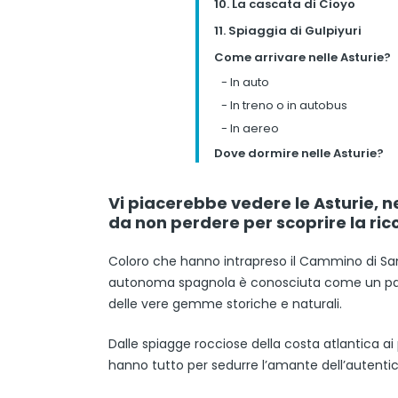
10. La cascata di Cioyo
11. Spiaggia di Gulpiyuri
Come arrivare nelle Asturie?
-
In auto
-
In treno o in autobus
-
In aereo
Dove dormire nelle Asturie?
Vi piacerebbe vedere le Asturie, n
da non perdere per scoprire la ric
Coloro che hanno intrapreso il Cammino di San
autonoma spagnola è conosciuta come un paradi
delle vere gemme storiche e naturali.
Dalle spiagge rocciose della costa atlantica ai p
hanno tutto per sedurre l’amante dell’autentic