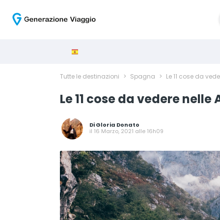
Tutte le destinazioni
>
Spagna
>
Le 11 cose da veder
Le 11 cose da vedere nelle 
Di
Gloria Donato
il 16 Marzo, 2021 alle 16h09