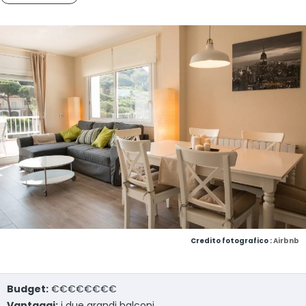
Credito fotografico :
Airbnb
Budget:
€€€€€€€€
Vantaggi:
i due grandi balconi