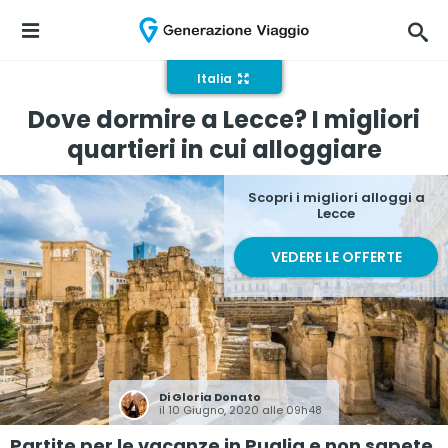
Italia
Dove dormire a Lecce? I migliori
quartieri in cui alloggiare
Scopri i migliori alloggi a
Lecce
VEDERE LE OFFERTE
Di
Gloria Donato
il 10 Giugno, 2020 alle 09h48
Partite per le vacanze in Puglia e non sapete