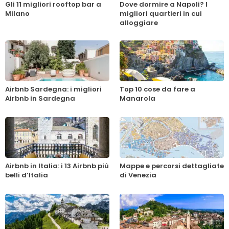
Gli 11 migliori rooftop bar a
Dove dormire a Napoli? I
Milano
migliori quartieri in cui
alloggiare
Airbnb Sardegna: i migliori
Top 10 cose da fare a
Airbnb in Sardegna
Manarola
Airbnb in Italia: i 13 Airbnb più
Mappe e percorsi dettagliate
belli d’Italia
di Venezia