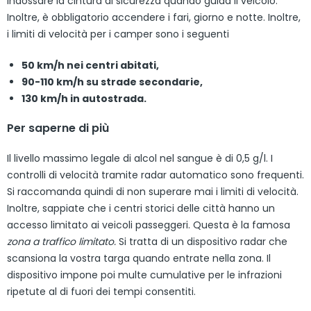
indossare la cintura di sicurezza quando guida il veicolo.
Inoltre, è obbligatorio accendere i fari, giorno e notte. Inoltre,
i limiti di velocità per i camper sono i seguenti
50 km/h nei centri abitati,
90-110 km/h su strade secondarie,
130 km/h in autostrada.
Per saperne di più
Il livello massimo legale di alcol nel sangue è di 0,5 g/l. I
controlli di velocità tramite radar automatico sono frequenti.
Si raccomanda quindi di non superare mai i limiti di velocità.
Inoltre, sappiate che i centri storici delle città hanno un
accesso limitato ai veicoli passeggeri. Questa è la famosa
zona a traffico limitato.
Si tratta di un dispositivo radar che
scansiona la vostra targa quando entrate nella zona. Il
dispositivo impone poi multe cumulative per le infrazioni
ripetute al di fuori dei tempi consentiti.