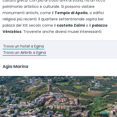
cultura greca. Con più di 5.000 anni di storia, ha un ricco
patrimonio artistico e culturale. Si possono visitare
monumenti antichi, come il
Tempio di Apollo
, o edifici
religiosi più recenti. Il quartiere settentrionale ospita bei
palazzi del XIX secolo come il
castello Zaïmi
o il
palazzo
Vénizélos
. Troverete anche diversi musei interessanti.
Trova un hotel a Egina
Trova un Airbnb a Egina
Agia Marina