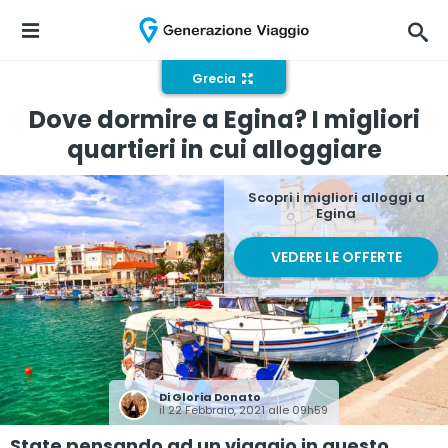
Grecia
Dove dormire a Egina? I migliori
quartieri in cui alloggiare
Scopri i migliori alloggi a
Egina
VEDERE LE OFFERTE
Di
Gloria Donato
il 22 Febbraio, 2021 alle 09h59
State pensando ad un viaggio in questo