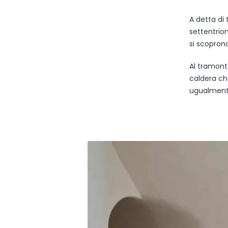
A detta di 
settentrion
si scoprono
Al tramont
caldera ch
ugualmente