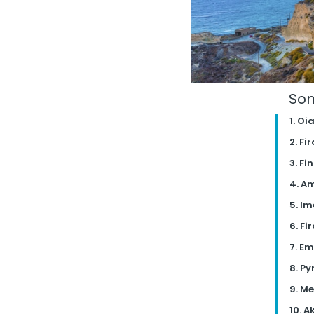
So
1. Oi
2. Fi
3. Fi
4. A
5. Im
6. Fi
7. E
8. Py
9. M
10. A