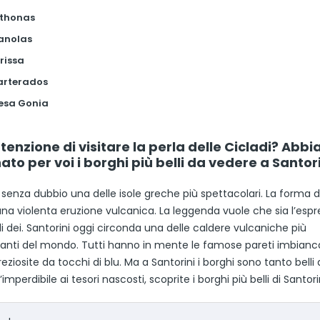
othonas
Manolas
erissa
Karterados
Mesa Gonia
tenzione di visitare la perla delle Cicladi? Abb
ato per voi i borghi più belli da vedere a Santori
 senza dubbio una delle isole greche più spettacolari. La forma de
una violenta eruzione vulcanica. La leggenda vuole che sia l’esp
gli dei. Santorini oggi circonda una delle caldere vulcaniche più
anti del mondo. Tutti hanno in mente le famose pareti imbianc
eziosite da tocchi di blu. Ma a Santorini i borghi sono tanto belli
l’imperdibile ai tesori nascosti, scoprite i borghi più belli di Santori