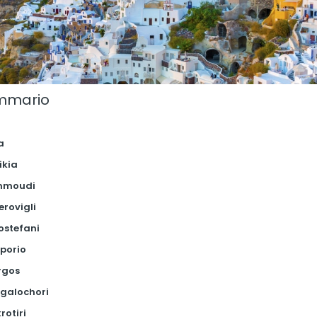
mmario
a
ra
nikia
mmoudi
erovigli
rostefani
mporio
rgos
egalochori
krotiri