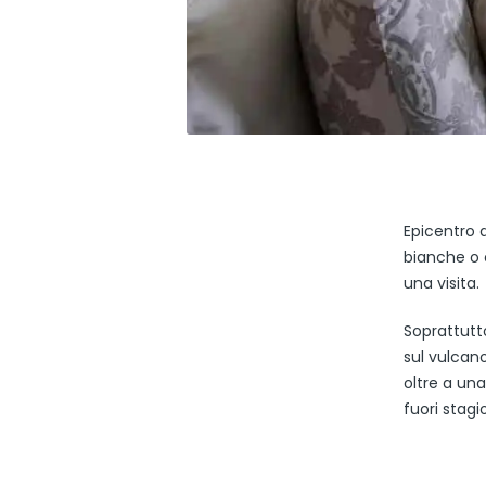
Epicentro d
bianche o 
una visita.
Soprattutto
sul vulcan
oltre a una
fuori stagi