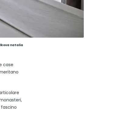
olkova natalia
ue case
 meritano
articolare
 monasteri,
o fascino