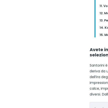
11. V
12. 
13. P
14. 
15. 
Avete in
selezion
Santorini è
deriva da 
dell’ira de
impression
calce, impr
diversi. Dal