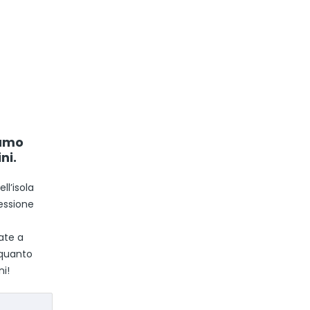
iamo
ni.
ll’isola
ressione
ate a
 quanto
ni!