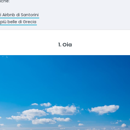
nche:
ri Airbnb di Santorini
 più belle di Grecia
1. Oia