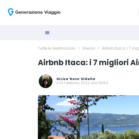
Tutte le destinazioni
>
Grecia
>
Airbnb Itaca: i 7 mig
Airbnb Itaca: i 7 migliori A
Di
Lisa 'Rovo' Di Rella
il 01 Febbraio, 2022 alle 15h54