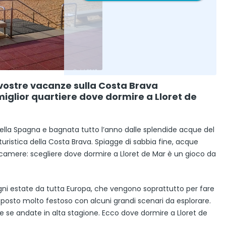
 vostre vacanze sulla Costa Brava
miglior quartiere dove dormire a Lloret de
 della Spagna e bagnata tutto l’anno dalle splendide acque del
turistica della Costa Brava. Spiagge di sabbia fine, acque
000 camere: scegliere dove dormire a Lloret de Mar è un gioco da
i ogni estate da tutta Europa, che vengono soprattutto per fare
n posto molto festoso con alcuni grandi scenari da esplorare.
te se andate in alta stagione. Ecco dove dormire a Lloret de