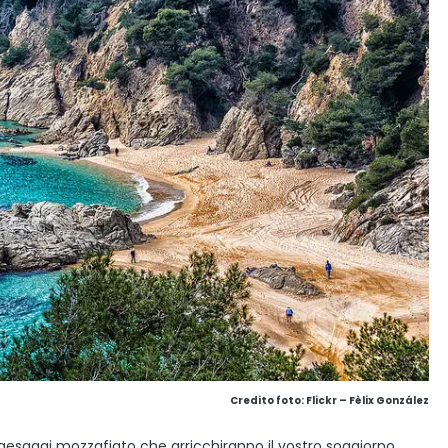
Credito foto:
Flickr – Fèlix González
aesaggi mozzafiato che arricchiranno il vostro soggiorno.