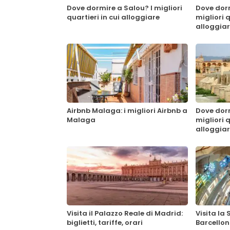
Dove dormire a Salou? I migliori
Dove dorm
quartieri in cui alloggiare
migliori q
alloggia
Airbnb Malaga: i migliori Airbnb a
Dove dor
Malaga
migliori q
alloggia
Visita il Palazzo Reale di Madrid:
Visita la
biglietti, tariffe, orari
Barcellona