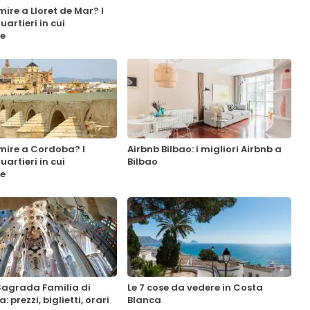
ire a Lloret de Mar? I
uartieri in cui
re
mire a Cordoba? I
Airbnb Bilbao: i migliori Airbnb a
uartieri in cui
Bilbao
re
 Sagrada Familia di
Le 7 cose da vedere in Costa
: prezzi, biglietti, orari
Blanca