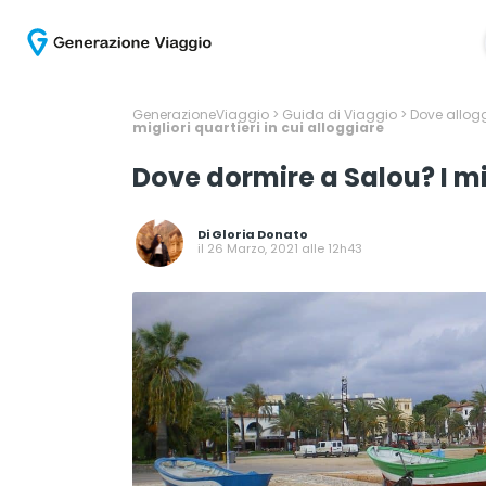
GenerazioneViaggio
>
Guida di Viaggio
>
Dove allogg
migliori quartieri in cui alloggiare
Dove dormire a Salou? I mig
Di
Gloria Donato
il 26 Marzo, 2021 alle 12h43