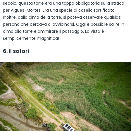
secolo, questa torre era una tappa obbligatoria sulla strada
per Aigues-Mortes. Era una specie di casello fortificato.
Inoltre, dalla cima della torre, si poteva osservare qualsiasi
persona che cercava di avvicinarsi. Oggi è possibile salire in
cima alla torre e ammirare il passaggio. La vista è
semplicemente magnifica!
6. Il safari