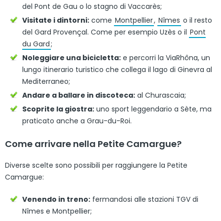
del Pont de Gau o lo stagno di Vaccarès;
Visitate i dintorni:
come
Montpellier
,
Nîmes
o il resto
del Gard Provençal. Come per esempio Uzès o il
Pont
du Gard
;
Noleggiare una bicicletta:
e percorri la ViaRhôna, un
lungo itinerario turistico che collega il lago di Ginevra al
Mediterraneo;
Andare a ballare in discoteca:
al Churascaia;
Scoprite la giostra:
uno sport leggendario a Sète, ma
praticato anche a Grau-du-Roi.
Come arrivare nella Petite Camargue?
Diverse scelte sono possibili per raggiungere la Petite
Camargue:
Venendo in treno:
fermandosi alle stazioni TGV di
Nîmes e Montpellier;