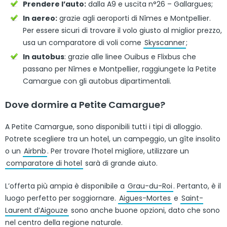
Prendere l’auto:
dalla A9 e uscita n°26 – Gallargues;
In aereo:
grazie agli aeroporti di Nîmes e Montpellier.
Per essere sicuri di trovare il volo giusto al miglior prezzo,
usa un comparatore di voli come
Skyscanner
;
In autobus
: grazie alle linee Ouibus e Flixbus che
passano per Nîmes e Montpellier, raggiungete la Petite
Camargue con gli autobus dipartimentali.
Dove dormire a Petite Camargue?
A Petite Camargue, sono disponibili tutti i tipi di alloggio.
Potrete scegliere tra un hotel, un campeggio, un gîte insolito
o un
Airbnb
. Per trovare l’hotel migliore, utilizzare un
comparatore di hotel
sarà di grande aiuto.
L’offerta più ampia è disponibile a
Grau-du-Roi
. Pertanto, è il
luogo perfetto per soggiornare.
Aigues-Mortes
e
Saint-
Laurent d’Aigouze
sono anche buone opzioni, dato che sono
nel centro della regione naturale.