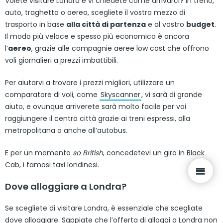
Volete visitare Londra e vi chiedete come arrivarci? In treno,
auto, traghetto o aereo, scegliete il vostro mezzo di
trasporto in base
alla città di partenza
e al vostro
budget
.
Il modo più veloce e spesso più economico è ancora
l’
aereo
, grazie alle compagnie aeree low cost che offrono
voli giornalieri a prezzi imbattibili.
Per aiutarvi a trovare i prezzi migliori, utilizzare un
comparatore di voli, come
Skyscanner
, vi sarà di grande
aiuto, e ovunque arriverete sarà molto facile per voi
raggiungere il centro città grazie ai treni espressi, alla
metropolitana o anche all’autobus.
E per un momento
so British
, concedetevi un giro in Black
Cab, i famosi taxi londinesi.
Dove alloggiare a Londra?
Se scegliete di visitare Londra, è essenziale che scegliate
dove alloggiare. Sappiate che l’offerta di alloggi a Londra non