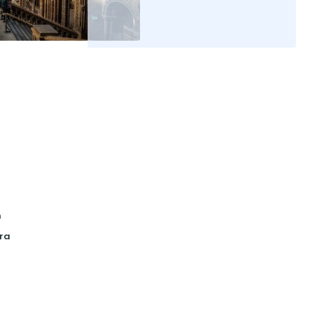
m
rra