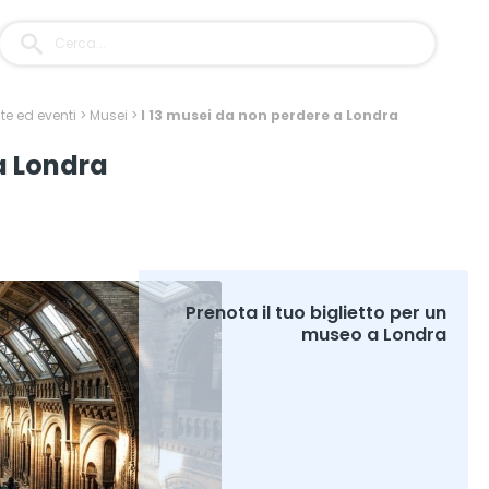
ite ed eventi
>
Musei
>
I 13 musei da non perdere a Londra
a Londra
Prenota il tuo biglietto per un
museo a Londra