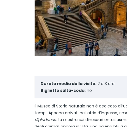
Durata media della visita:
2 o 3 ore
Biglietto salta-coda:
no
Il Museo di Storia Naturale non è dedicato all’uo
tempi. Appena arrivati nell’atrio d’ingresso, ri
diplodocus
. La mostra sui dinosauri entusiasme
degli animali ancora in vita, una balena blu a 