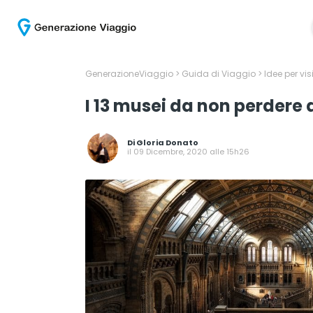
GenerazioneViaggio
>
Guida di Viaggio
>
Idee per vis
I 13 musei da non perdere 
Di
Gloria Donato
il 09 Dicembre, 2020 alle 15h26