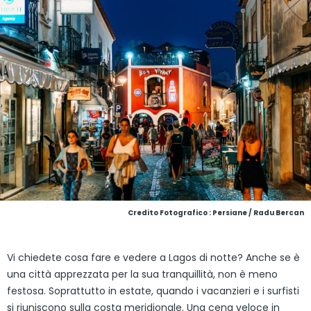
Credito Fotografico : Persiane / Radu Bercan
Vi chiedete cosa fare e vedere a Lagos di notte? Anche se è
una città apprezzata per la sua tranquillità, non è meno
festosa. Soprattutto in estate, quando i vacanzieri e i surfisti
si riuniscono sulla costa meridionale. Una cena veloce in