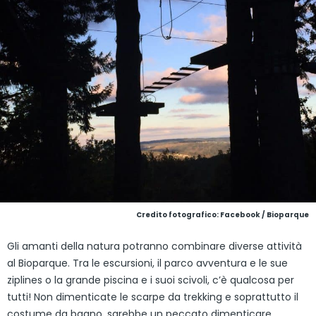
Credito fotografico: Facebook / Bioparque
Gli amanti della natura potranno combinare diverse attività
al Bioparque. Tra le escursioni, il parco avventura e le sue
ziplines o la grande piscina e i suoi scivoli, c’è qualcosa per
tutti! Non dimenticate le scarpe da trekking e soprattutto il
costume da bagno, sarebbe un peccato dimenticare