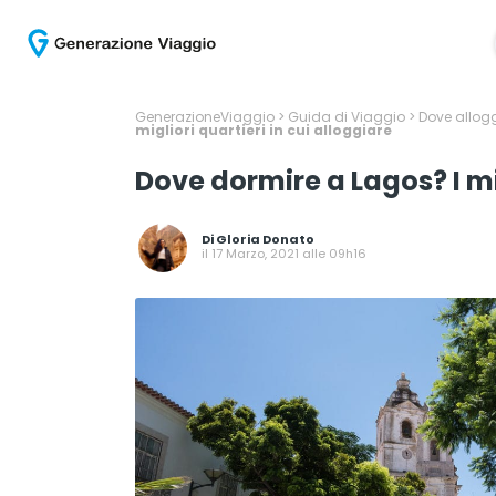
GenerazioneViaggio
>
Guida di Viaggio
>
Dove allogg
migliori quartieri in cui alloggiare
Dove dormire a Lagos? I mig
Di
Gloria Donato
il 17 Marzo, 2021 alle 09h16