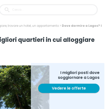
iare, trovare un hotel, un appartamento
>
Dove dormire a Lagos? I
liori quartieri in cui alloggiare
I migliori posti dove
soggiornare a Lagos
Vedere le offerte