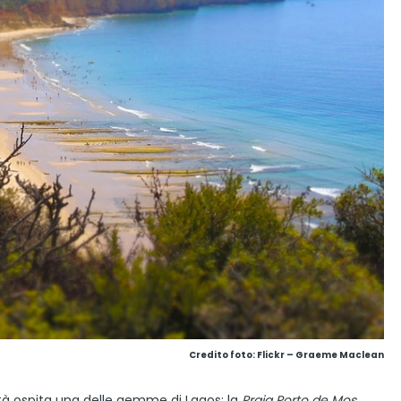
Credito foto: Flickr – Graeme Maclean
tà ospita una delle gemme di Lagos: la
Praia Porto de Mos
.