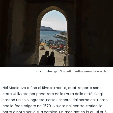
Credito fotografico:
Wikimedia Commons – trolvag
Nel Medioevo e fino al Rinascimento, quattro porte sono
state utilizzate per penetrare nelle mura della città. Oggi
rimane un solo ingresso: Porta Pescara, dal nome dell’uomo
che la fece erigere nel 1570. Situata nel centro storico, la
porta è nota per la sua cornice, un arco gotico in cui si può