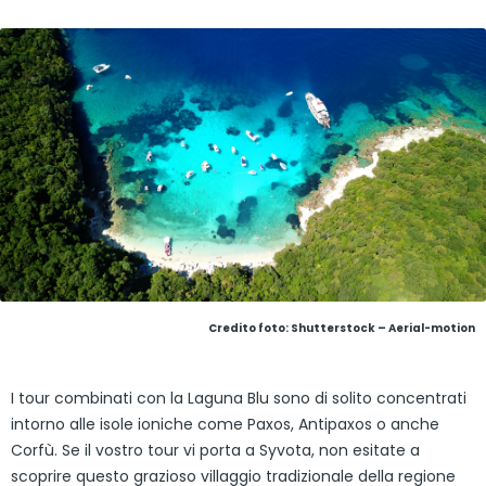
Credito foto: Shutterstock – Aerial-motion
I tour combinati con la Laguna Blu sono di solito concentrati
intorno alle isole ioniche come Paxos, Antipaxos o anche
Corfù. Se il vostro tour vi porta a Syvota, non esitate a
scoprire questo grazioso villaggio tradizionale della regione