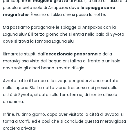
per scoprire le
magiche grotte
di Paxos, la città di Lakka e la
piccola e bella isola di Antipaxos dove
le spiagge sono
magnifiche
. È vicino a Lakka che si passa la notte.
Ma possiamo paragonare le spiagge di Antipaxos con la
Laguna Blu? È il terzo giorno che si entra nella baia di Syvota
dove si trova la famosa Laguna Blu.
Rimarrete stupiti dall’
eccezionale panorama
e dalla
meravigliosa vista dell’acqua cristallina di fronte a un’isola
dove solo gli alberi hanno trovato rifugio.
Avrete tutto il tempo e lo svago per godervi una nuotata
nella Laguna Blu. La notte viene trascorsa nei pressi della
città di Syvota, situata sulla terraferma, di fronte all’isola
omonima.
Infine, l’ultimo giorno, dopo aver visitato la città di Syvota, si
torna a Corfù ed è così che si conclude questa meravigliosa
crociera privata!