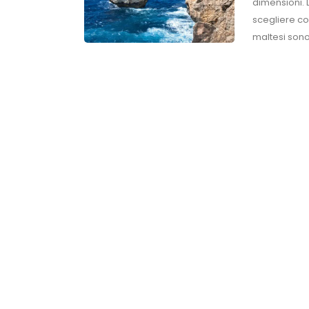
dimensioni. D
scegliere co
maltesi sono