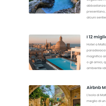
abbastanza ri
presentano, 
alcuni sentie
I 12 migl
Hotel a Malt
paradisiaca! 
magnifico ar
o gli amici,
ambiente idi
Airbnb Ma
L’isola di Ma
meglio di un