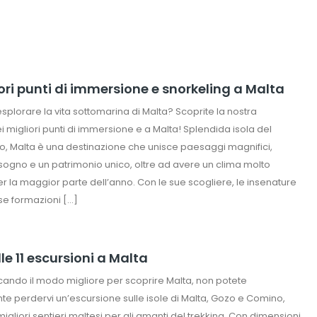
iori punti di immersione e snorkeling a Malta
splorare la vita sottomarina di Malta? Scoprite la nostra
i migliori punti di immersione e a Malta! Splendida isola del
, Malta è una destinazione che unisce paesaggi magnifici,
ogno e un patrimonio unico, oltre ad avere un clima molto
r la maggior parte dell’anno. Con le sue scogliere, le insenature
se formazioni […]
lle 11 escursioni a Malta
cando il modo migliore per scoprire Malta, non potete
e perdervi un’escursione sulle isole di Malta, Gozo e Comino,
igliori sentieri maltesi per gli amanti del trekking. Con dimensioni