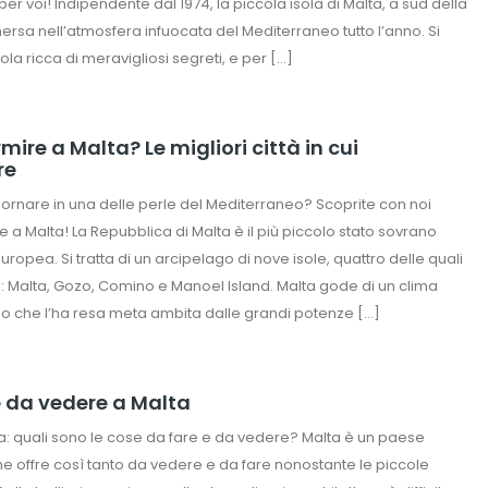
er voi! Indipendente dal 1974, la piccola isola di Malta, a sud della
mmersa nell’atmosfera infuocata del Mediterraneo tutto l’anno. Si
isola ricca di meravigliosi segreti, e per […]
ire a Malta? Le migliori città in cui
re
ornare in una delle perle del Mediterraneo? Scoprite con noi
 a Malta! La Repubblica di Malta è il più piccolo stato sovrano
uropea. Si tratta di un arcipelago di nove isole, quattro delle quali
: Malta, Gozo, Comino e Manoel Island. Malta gode di un clima
o che l’ha resa meta ambita dalle grandi potenze […]
se da vedere a Malta
ta: quali sono le cose da fare e da vedere? Malta è un paese
he offre così tanto da vedere e da fare nonostante le piccole