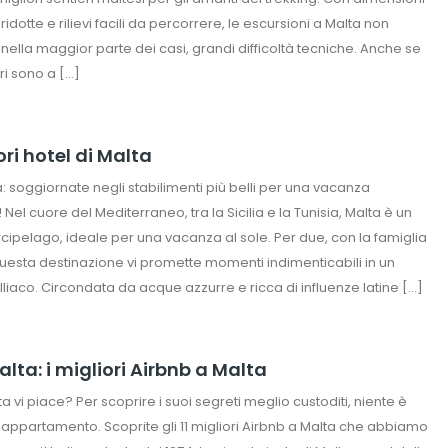
dotte e rilievi facili da percorrere, le escursioni a Malta non
nella maggior parte dei casi, grandi difficoltà tecniche. Anche se
ri sono a […]
iori hotel di Malta
a: soggiornate negli stabilimenti più belli per una vacanza
Nel cuore del Mediterraneo, tra la Sicilia e la Tunisia, Malta è un
cipelago, ideale per una vacanza al sole. Per due, con la famiglia
 questa destinazione vi promette momenti indimenticabili in un
lliaco. Circondata da acque azzurre e ricca di influenze latine […]
lta: i migliori Airbnb a Malta
lta vi piace? Per scoprire i suoi segreti meglio custoditi, niente è
 appartamento. Scoprite gli 11 migliori Airbnb a Malta che abbiamo