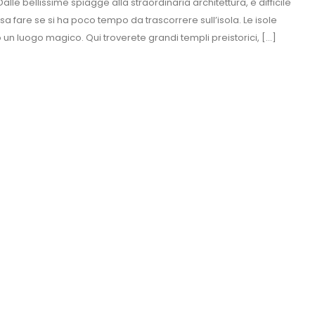
alle bellissime spiagge alla straordinaria architettura, è difficile
sa fare se si ha poco tempo da trascorrere sull’isola. Le isole
 un luogo magico. Qui troverete grandi templi preistorici, […]