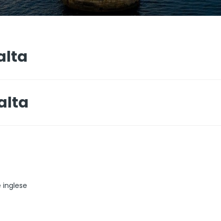
alta
alta
 inglese