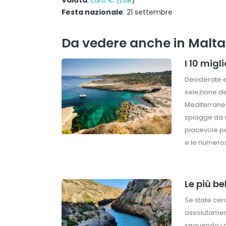
Valuta
:
Euro € (EUR
)
Festa nazionale
: 21 settembre
Da vedere anche in Malta
I 10 migl
Desiderate e
selezione de
Mediterraneo
spiagge da s
piacevole pe
e le numero
Le più be
Se state cer
assolutament
seguendo i m