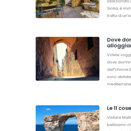
selezionato p
Sicilia, è i
tratta di un’
Dove dorm
alloggia
Volete soggi
dove dormire
dell’Unione E
sono abitate
mediterrane
Le 11 co
Visitare Mal
bellissimo c