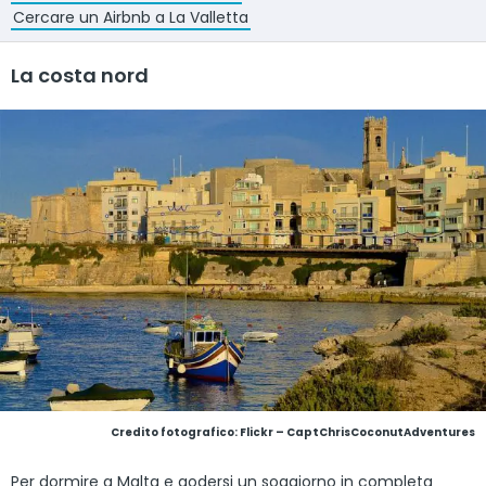
Cercare un Airbnb a La Valletta
La costa nord
Credito fotografico:
Flickr – CaptChrisCoconutAdventures
Per dormire a Malta e godersi un soggiorno in completa