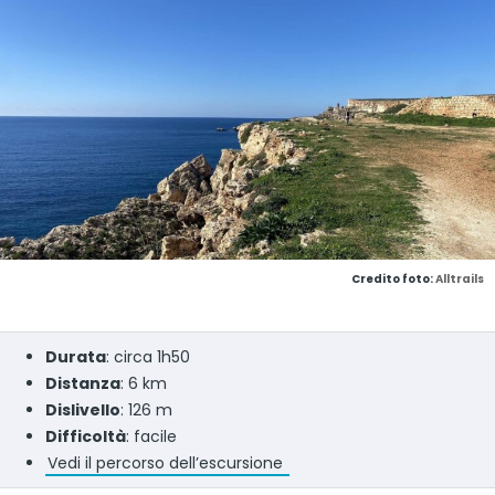
Credito foto:
Alltrails
Durata
: circa 1h50
Distanza
: 6 km
Dislivello
: 126 m
Difficoltà
: facile
Vedi il percorso dell’escursione