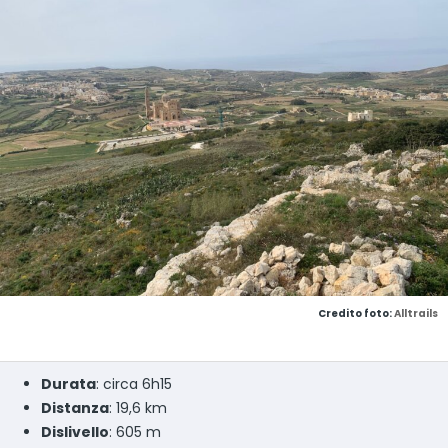
Credito foto:
Alltrails
Durata
: circa 6h15
Distanza
: 19,6 km
Dislivello
: 605 m