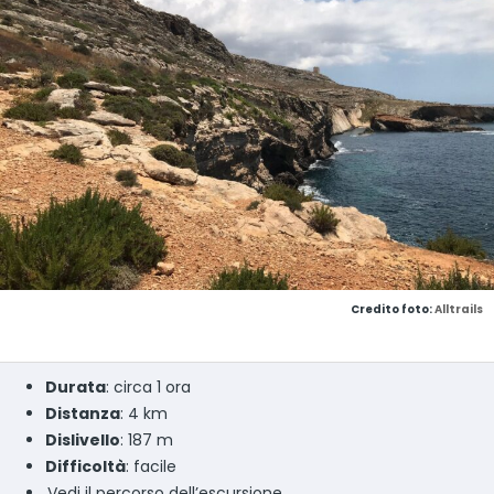
Credito foto:
Alltrails
Durata
: circa 1 ora
Distanza
: 4 km
Dislivello
: 187 m
Difficoltà
: facile
Vedi il percorso dell’escursione