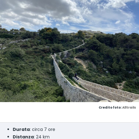
Credito foto:
Alltrails
Durata
: circa 7 ore
Distanza
: 24 km