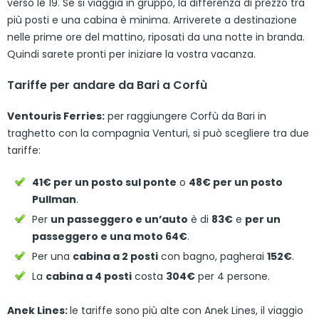
verso le 19. Se si viaggia in gruppo, la differenza di prezzo tra
più posti e una cabina è minima. Arriverete a destinazione
nelle prime ore del mattino, riposati da una notte in branda.
Quindi sarete pronti per iniziare la vostra vacanza.
Tariffe per andare da Bari a Corfù
Ventouris Ferries:
per raggiungere Corfù da Bari in
traghetto con la compagnia Venturi, si può scegliere tra due
tariffe:
41€ per un posto sul ponte
o
48€ per un posto
Pullman
.
Per
un passeggero e un’auto
è di
83€
e
per un
passeggero e una moto 64€
.
Per una
cabina a 2 posti
con bagno, pagherai
152€
.
La
cabina a 4 posti
costa
304€
per 4 persone.
Anek Lines:
le tariffe sono più alte con Anek Lines, il viaggio