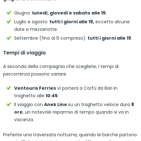
Giugno:
lunedì, giovedì e sabato alle 19.
Luglio e agosto:
tutti i giorni alle 19,
eccetto alcune
date a mezzanotte.
Settembre (fino al 6 compreso):
tutti i giorni alle 19
.
Tempi di viaggio
A seconda della compagnia che scegliete, i tempi di
percorrenza possono variare.
Ventouris Ferries
vi porterà a Corfù da Bari in
traghetto alle
10:45
.
Il viaggio con
Anek Line
su un traghetto veloce dura
8
ore
, un notevole risparmio di tempo quando si va in
vacanza.
Preferite una traversata notturna, quando le barche partono