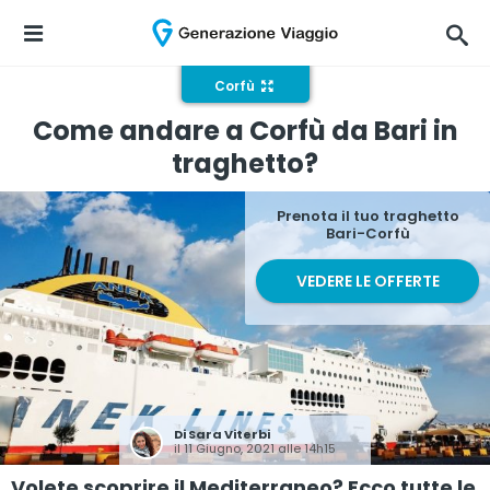
Corfù
Come andare a Corfù da Bari in
traghetto?
Prenota il tuo traghetto
Bari-Corfù
VEDERE LE OFFERTE
Di
Sara Viterbi
il 11 Giugno, 2021 alle 14h15
Volete scoprire il Mediterraneo? Ecco tutte le