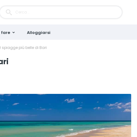
 fare
Alloggiarsi
0 spiagge più belle di Bari
ari