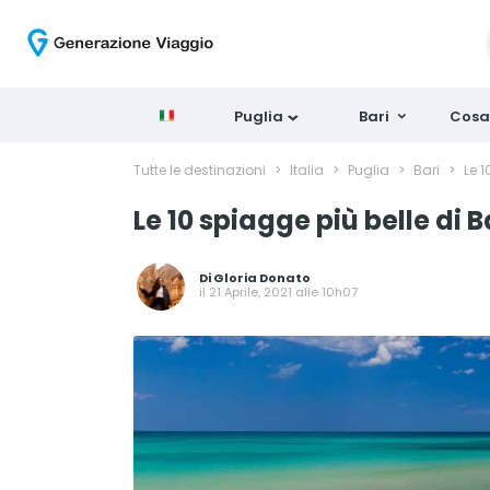
Puglia
Bari
Cosa
Tutte le destinazioni
>
Italia
>
Puglia
>
Bari
>
Le 1
Le 10 spiagge più belle di B
Di
Gloria Donato
il 21 Aprile, 2021 alle 10h07