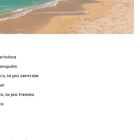
artolina
ranquillo
o, la più centrale
a!
o, la più fredda
to