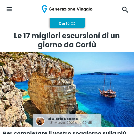
Corfù
Le 17 migliori escursioni di un
giorno da Corfù
Di
Gloria Donato
il 31 Marzo, 2021 alle 09h15
Per completare il vostro soggiorno sulla più