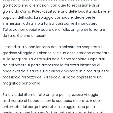
giornata piena di emozioni con questa escursione di un
giorno da Corfù. Paleokastritsa è una delle località più belle e
popolari dell’isola. La spiaggia comoda e ideale per le
immersioni attira molti turisti, così come il monastero.
Tuttavia non abbiate paura della folla, un giro della zona è
da fare, è piena di tesori!
Prima di tutto, non lontano da Paleokastritsa scoprirete il
grazioso villaggio di Lakones e le sue case storiche arroccate
sulla scogliera. La vista sulla baia è spettacolare. Dopo altri
tre chilometri si potrà ammirare la fortezza bizantina di
Angelokastro e salire sulla collina a visitarla. In cima a questa
massiccia fortezza del XIII secolo, si potrà apprezzare un
magnifico panorama.
Sulla via del ritorno, fate un giro per il grazioso villaggio
tradizionale di Liapades con le sue case colorate. A due
chilometri dal borgo troverete la spiaggia : una perla
annidata in una baia perfettamente attrezzata. Infine, gli