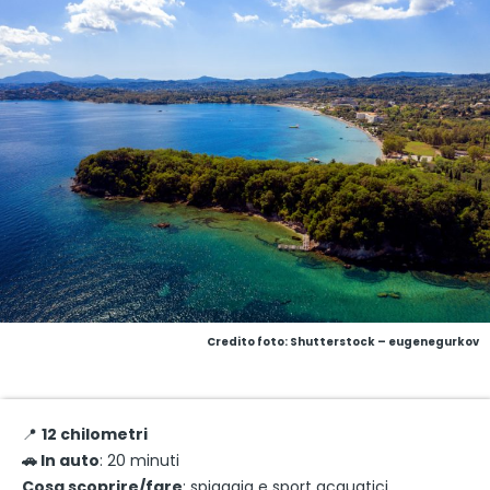
Credito foto: Shutterstock – eugenegurkov
📍
12 chilometri
🚗 In auto
: 20 minuti
Cosa scoprire/fare
: spiaggia e sport acquatici