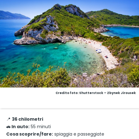
Credito foto: Shutterstock – Zbynek Jirousek
📍
36 chilometri
🚗 In auto:
55 minuti
Cosa scoprire/fare:
spiaggia e passeggiate