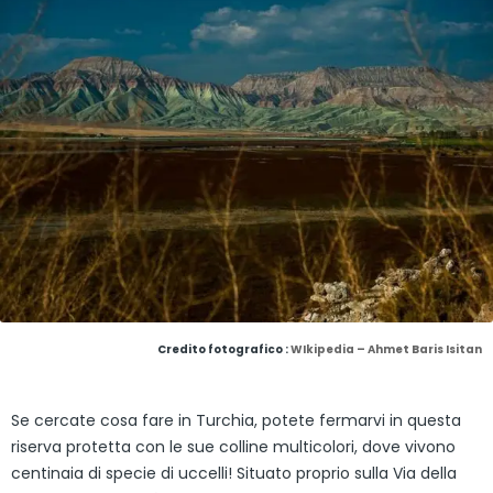
Credito fotografico :
WIkipedia – Ahmet Baris Isitan
Se cercate cosa fare in Turchia, potete fermarvi in questa
riserva protetta con le sue colline multicolori, dove vivono
centinaia di specie di uccelli! Situato proprio sulla Via della