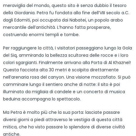
meraviglia del mondo, questo sito è senza dubbio il tesoro
della Giordania. Petra fu fondata alla fine dell’VIII secolo a.C.
dagli Edomiti, poi occupata dai Nabatei, un popolo arabo
mercantile dell’antichità. L’hanno fatta prosperare,
costruendo enormi templi e tombe.
Per raggiungere la città, i visitatori passeggiano lungo la Gola
del Siq, ammirando la bellezza scultorea delle rocce e i loro
colori sgargianti. Finalmente arrivano alla Porta di Al Khaznel!
Questa facciata alta 30 metri è scolpita direttamente
nell’arenaria rosa del canyon. Una visione mozzafiato. Si può
camminare lungo il sentiero anche di notte: il sito è poi
illuminato da migliaia di candele e un concerto di musica
beduina accompagna lo spettacolo.
Ma Petra è molto più che la sua porta: lasciate passare
diversi giorni a piedi attraverso le vestigia di questa città
mitica, che ha visto passare lo splendore di diverse civiltà
antiche.