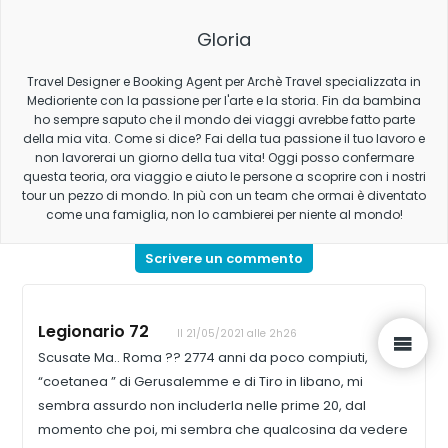
Gloria
Travel Designer e Booking Agent per Archè Travel specializzata in
Medioriente con la passione per l'arte e la storia. Fin da bambina
ho sempre saputo che il mondo dei viaggi avrebbe fatto parte
della mia vita. Come si dice? Fai della tua passione il tuo lavoro e
non lavorerai un giorno della tua vita! Oggi posso confermare
questa teoria, ora viaggio e aiuto le persone a scoprire con i nostri
tour un pezzo di mondo. In più con un team che ormai è diventato
come una famiglia, non lo cambierei per niente al mondo!
Scrivere un commento
Legionario 72
Il 21/05/2021 alle 2h26
Scusate Ma.. Roma ?? 2774 anni da poco compiuti,
“coetanea ” di Gerusalemme e di Tiro in libano, mi
sembra assurdo non includerla nelle prime 20, dal
momento che poi, mi sembra che qualcosina da vedere