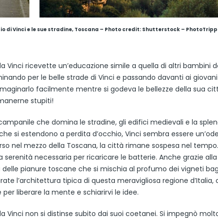
io di Vinci e le sue stradine, Toscana
– Photo credit: Shutterstock – PhotoTrip
 Vinci ricevette un’educazione simile a quella di altri bambini d
nando per le belle strade di Vinci e passando davanti ai giovani 
maginarlo facilmente mentre si godeva le bellezze della sua citt
manerne stupiti!
campanile che domina le stradine, gli edifici medievali e la splen
i che si estendono a perdita d’occhio, Vinci sembra essere un’ode
Perso nel mezzo della Toscana, la città rimane sospesa nel tempo
a serenità necessaria per ricaricare le batterie. Anche grazie alla
 delle pianure toscane che si mischia al profumo dei vigneti bag
ate l’architettura tipica di questa meravigliosa regione d’Italia, 
 per liberare la mente e schiarirvi le idee.
a Vinci non si distinse subito dai suoi coetanei. Si impegnò molt