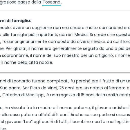
 grazioso paese della
Toscana
.
mi di famiglia:
secolo, avere un cognome non era ancora molto comune ed er
o alle famiglie più importanti, come i Medici. Si crede che quest
, fosse originariamente composta da diversi medici, da cui il lor
 Per gli altri, il nome era generalmente seguito da uno o più de
 un soprannome, il nome del suo maestro per un artigiano, il nome
 il nome della città natale.
anni di Leonardo furono complicati, fu perché era il frutto di un’
. Suo padre, Ser Piero da Vinci, 25 anni, era un notaio affermato 
Caterina di Meo Lippi, è una ragazza di 15 anni della realtà cont
e, ha vissuto tra la madre e il nonno paterno, il giovane artista si
alla casa paterna all’età di 5 anni. Anche se suo padre si assuns
el giovane “Leo” agli occhi di tutti, il bambino non fu mai legitt
nte.