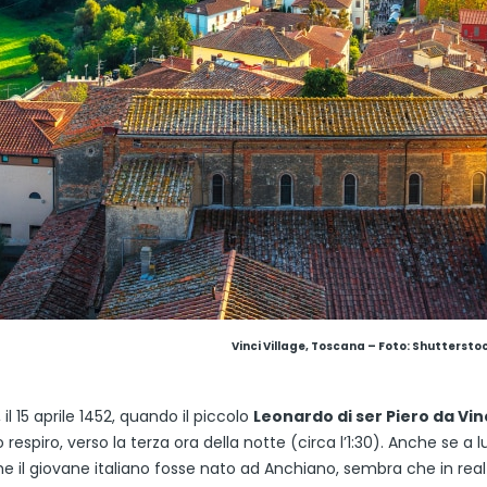
Vinci Village, Toscana
– Foto: Shuttersto
 il 15 aprile 1452, quando il piccolo
Leonardo di ser Piero da Vin
o respiro, verso la terza ora della notte (circa l’1:30). Anche se a l
e il giovane italiano fosse nato ad Anchiano, sembra che in real