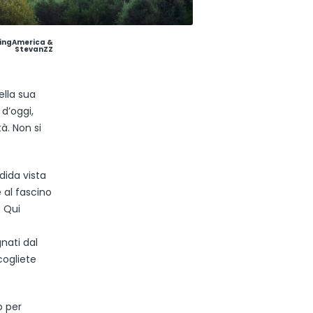
pingAmerica &
StevanZZ
ella sua
d’oggi,
à. Non si
dida vista
 al fascino
. Qui
nati dal
cogliete
o per