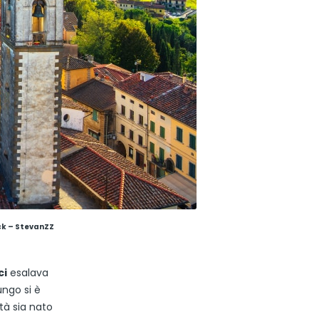
ck – StevanZZ
ci
esalava
ungo si è
tà sia nato