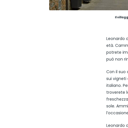
Il
villagg
Leonardo da
età. Cammi
potrete im
può non ri
Con il suo 
sui vignet
italiano. 
troverete l
freschezza
sole. Ammir
l’occasione
Leonardo d