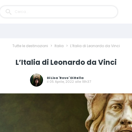
Tutte le destinazioni
>
Italia
>
L’Italia di Leonardo da Vinci
L’Italia di Leonardo da Vinci
Di
Lisa 'Rovo' Di Rella
il 05 Aprile, 2022 alle 18h37