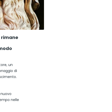
i rimane
n modo
tore, un
sonaggio di
ascimento.
n nuovo
tempo nelle