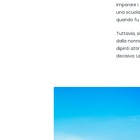
imparare i 
una scuola 
quando fu a
Tuttavia, s
dalla nonna
dipinti at
decisiva: 