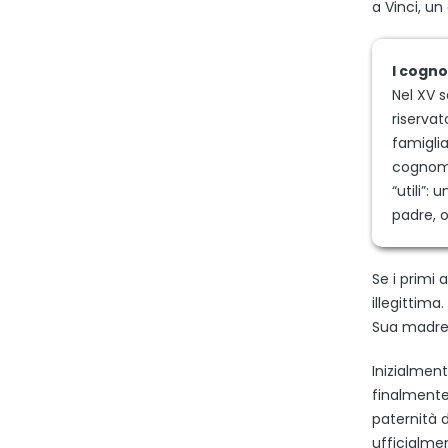
a Vinci, un
I cogno
Nel XV 
riservat
famiglia
cognome.
“utili”:
padre, o
Se i primi 
illegittima
Sua madre, 
Inizialment
finalmente 
paternità d
ufficialme