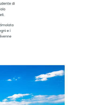
tudente di
Solo
li.
stimolata
gni e i
divenne