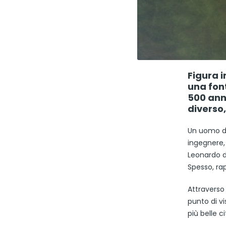
Figura 
una fon
500 ann
diverso
Un uomo dal
ingegnere, 
Leonardo d
Spesso, rap
Attraverso 
punto di v
più belle ci