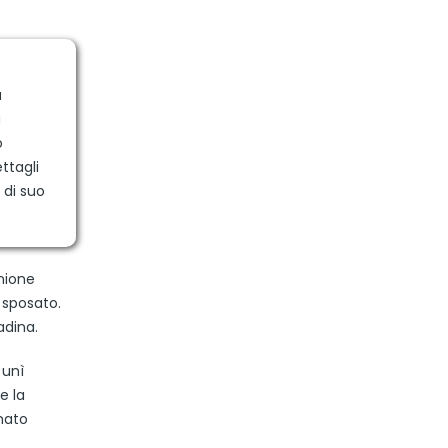
a
a
o
ttagli
 di suo
unione
e sposato.
adina.
 unì
e la
imato