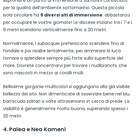
Aspronisi è un punto di immersione a Santorini conosciuto
per la qualità dell’ambiente sottomarino. Questa piccola
isola circolare ha
9 diversi siti di immersione
: abbastanza
per occupare le vostre giornate! Le discese iniziano tra i 7 e i
9 metri scendono verticalmente fino a 30 metri.
Normalmente, i subacquei preferiscono scendere fino al
fondale e poi risalire lentalmente, per ammirare la luca
tornare a splendere sempre più forte sulla superficie del
mare. Dovrete concentrarvi per trovare i nudibranchi, che
sono nascosti in mezzo ai coralli molli.
Bellissime gorgonie multicolori si aggiungono alla già visibile
bellezza del sito. Non dimenticate di osservare bene nel blu,
barracuda solitari a volte attraversano in cerca di prede. La
visibilità è generalmente molto buona, superando spesso i
20 metri.
4. Palea e Nea Kameni