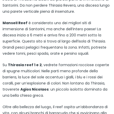
Santorini. Da non perdere Thirasia Revera, una discesa lungo
una parete verticale piena di insenature.
Mansell Reef
è considerato uno dei migliori siti di
immersione di Santorini, ma anche dell’intero paese! La
discesa inizia a 6 metri e arriva fino a 200 metri sotto la
superficie. Questo sito si trova al largo dell’isola di Thirasia.
Grandi pesci pelagici frequentano la zona. Infatti, potreste
vedere tonni, pesci spada, orate e persino squali.
Su
Thirasia reef 1 e 2
, vedrete formazioni rocciose coperte
di spugne multicolori. Nelle parti meno profonde della
barriera, la luce del sole accentua i gialli, i blu e i rossi dei
coralli, per un’esplosione di colori. Non lontano da Thirasia,
troverete
Agios Nicolaos
: un piccolo isolotto dominato da
una bella chiesa greca.
Oltre alla bellezza del luogo, il reef ospita un’abbondanza di
vita, con alcuni branchi di barracuda che si avvicinano alla