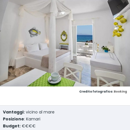
Credito fotografico:
Booking
Vantaggi:
vicino al mare
Posizione
: Kamari
Budget:
€€€€