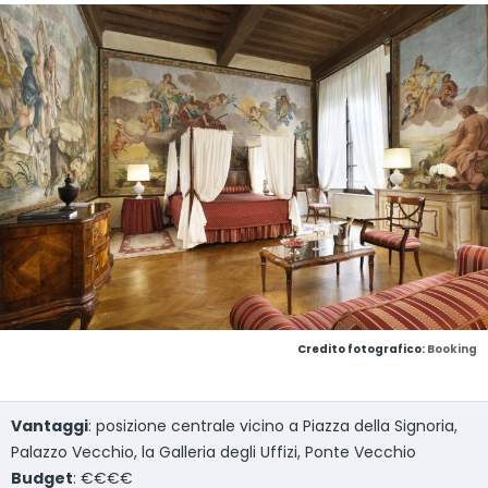
Credito fotografico:
Booking
Vantaggi
: posizione centrale vicino a Piazza della Signoria,
Palazzo Vecchio, la Galleria degli Uffizi, Ponte Vecchio
Budget
: €€€€