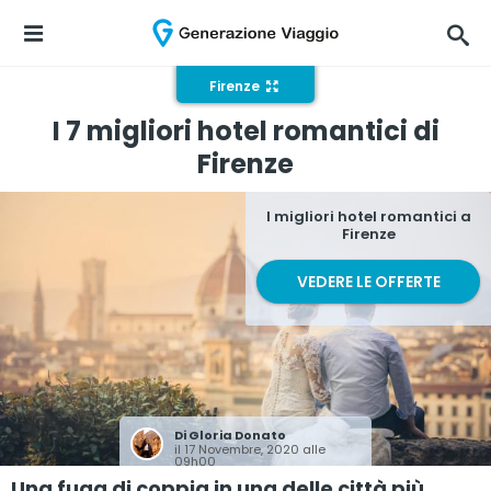
Firenze
I 7 migliori hotel romantici di
Firenze
I migliori hotel romantici a
Firenze
VEDERE LE OFFERTE
Di
Gloria Donato
il 17 Novembre, 2020 alle
09h00
Una fuga di coppia in una delle città più