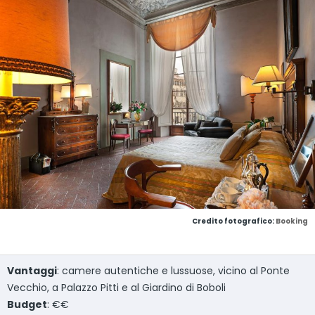
Credito fotografico:
Booking
Vantaggi
: camere autentiche e lussuose, vicino al Ponte
Vecchio, a Palazzo Pitti e al Giardino di Boboli
Budget
: €€